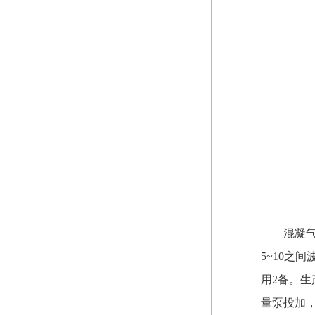
混凝
5~10之
用2备。生
量泵投加