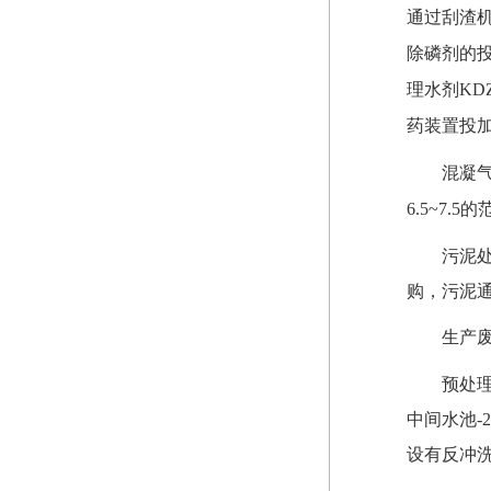
通过刮渣
除磷剂的投
理水剂KD
药装置投
混凝
6.5~7
污泥
购，污泥
生产
预处
中间水池-
设有反冲